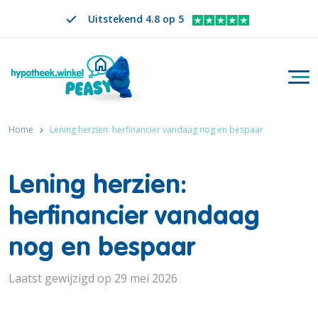
Uitstekend 4.8 op 5
Togg
Zoeken
NL
VERANDER TAAL. GESELECTEERDE TAAL IS
Home
Lening herzien: herfinancier vandaag nog en bespaar
Lening herzien:
herfinancier vandaag
nog en bespaar
Laatst gewijzigd op 29 mei 2026