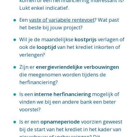
komen of een herfinanciering interessant is?
Lukt enkel indicatief.
Een
vaste of variabele rentevoet
? Wat past
het beste bij jouw project?
Wil je de maandelijkse
kostprijs
verlagen of
ook de
looptijd
van het krediet inkorten of
verlengen?
Zijn er
energievriendelijke
verbouwingen
die meegenomen worden tijdens de
herfinanciering?
Is een
interne herfinanciering
mogelijk of
vinden we bij een andere bank een beter
voorstel?
Is er een
opnameperiode
voorzien geweest
bij de start van het krediet in het kader van
nieuwbouw of verbouwingen? Dit