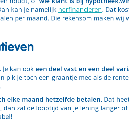
ten houdt, of
wie klant is bij hypotheek.wi
Dan kan je namelijk
herfinancieren
. Dat kos
talen per maand. Die rekensom maken wij w
atieven
n. Je kan ook
een deel vast en een deel vari
 en pik je toch een graantje mee als de ren
.
óch elke maand hetzelfde betalen
. Dat hee
, dan zal de looptijd van je lening langer 
abel!