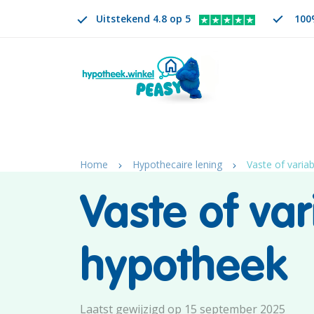
Uitstekend 4.8 op 5
100%
Zoeken
NL
VERANDER TAAL. GESELECTEERDE TAAL IS
Home
Hypothecaire lening
Vaste of varia
Vaste of var
hypotheek
Laatst gewijzigd op 15 september 2025