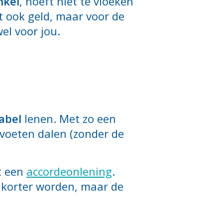
nkel
, hoeft niet te vloeken
t ook geld, maar voor de
el voor jou.
abel
lenen. Met zo een
tevoeten dalen (zonder de
t een
accordeonlening
.
of korter worden, maar de