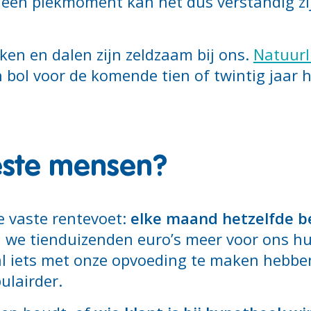
p een piekmoment kan het dus verstandig zi
ken en dalen zijn zeldzaam bij ons.
Natuurl
 bol voor de komende tien of twintig jaar 
ste mensen?
de vaste rentevoet:
elke maand hetzelfde b
 we tienduizenden euro’s meer voor ons hui
al iets met onze opvoeding te maken hebbe
ulairder.