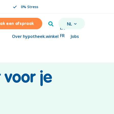
0% Stress
Zoeken
NL
ak een afspraak
VERANDER TAAL. GESELE
EN
FR
Over hypotheek.winkel
Jobs
 voor je