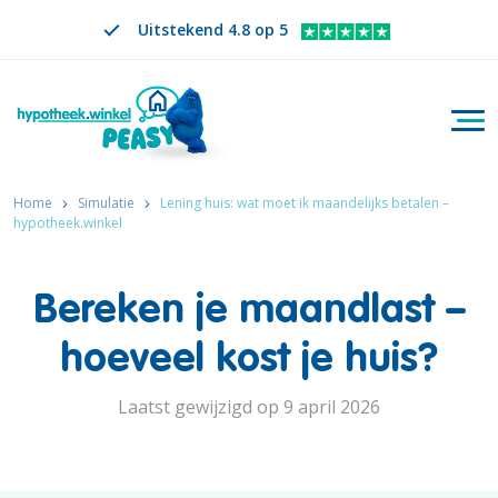
Uitstekend 4.8 op 5
Togg
Zoeken
NL
VERANDER TAAL. GESELECTEERDE TAAL IS
Home
Simulatie
Lening huis: wat moet ik maandelijks betalen –
hypotheek.winkel
Bereken je maandlast –
hoeveel kost je huis?
Laatst gewijzigd op 9 april 2026