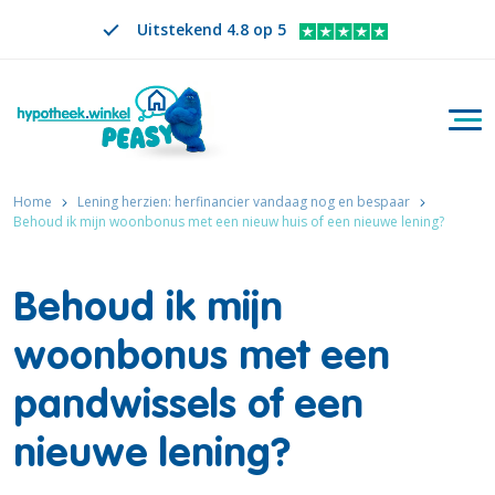
Uitstekend 4.8 op 5
Togg
Zoeken
NL
VERANDER TAAL. GESELECTEERDE TAAL IS
Home
Lening herzien: herfinancier vandaag nog en bespaar
Behoud ik mijn woonbonus met een nieuw huis of een nieuwe lening?
Behoud ik mijn
woonbonus met een
pandwissels of een
nieuwe lening?