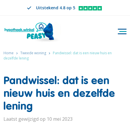
Uitstekend 4.8 op 5
Togg
Zoeken
NL
VERANDER TAAL. GESELECTEERDE TAAL IS
Home
Tweede woning
Pandwissel: dat is een nieuw huis en
dezelfde lening
Pandwissel: dat is een
nieuw huis en dezelfde
lening
Laatst gewijzigd op 10 mei 2023