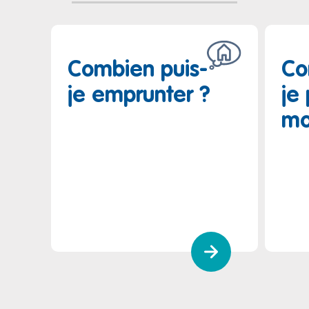
Combien puis-
Co
je emprunter ?
je
mo
Combien puis-je e