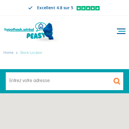
Excellent 4.8 sur 5
Bascu
Rechercher
FR
CHANGER DE LANGUE. LA LANGUE SÉLECTION
Home
Store Locator