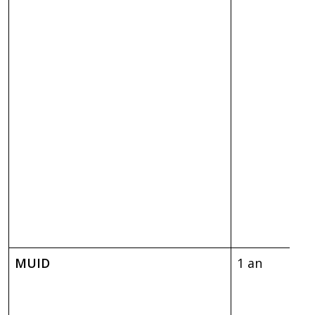
MUID
1 an