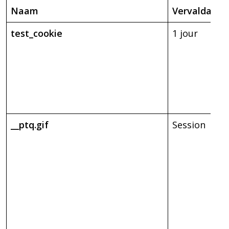
Naam
Vervaldag
test_cookie
1 jour
__ptq.gif
Session