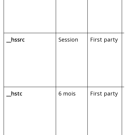
séri
hor
dans
__ht
__hssrc
Session
First party
Util
Hub
dét
le v
red
nav
__hstc
6 mois
First party
Con
don
ana
sui
rela
visi