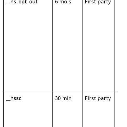
__hs_opt_out
6 mois
First party
Util
cadr
poli
conf
opt
Hub
se 
ne 
dem
visi
d’ac
cook
__hssc
30 min
First party
Dét
Hub
inc
num