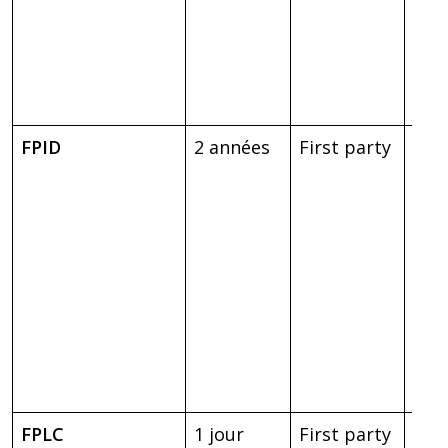
user
ste
op s
en a
FPID
2 années
First party
Enr
de 
stat
le
com
des 
sur 
à de
d’an
inte
FPLC
1 jour
First party
Enr