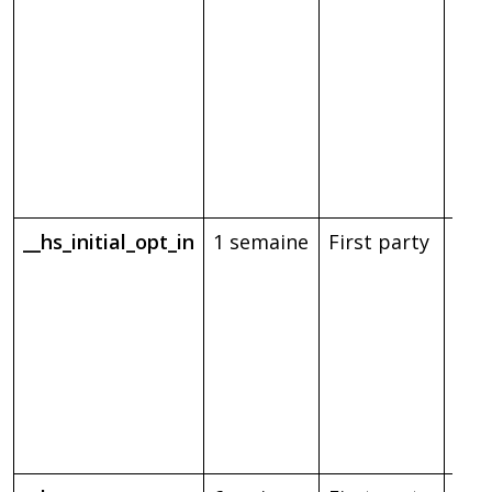
Web
per
sit
trou
mei
vari
édit
__hs_initial_opt_in
1 semaine
First party
Emp
ban
tou
s’af
lors
visi
nav
mode