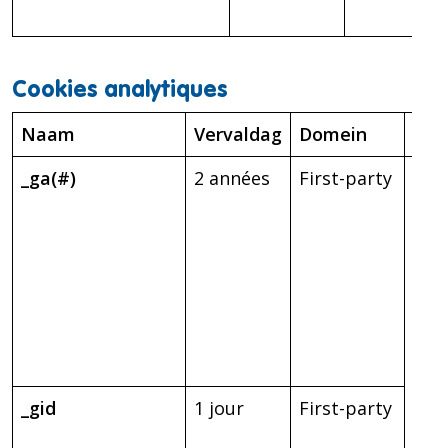
Cookies analytiques
Naam
Vervaldag
Domein
Doe
_ga(#)
2 années
First-party
Fou
stat
qui 
Web
com
se fa
com
nom
visi
_gid
1 jour
First-party
uniq