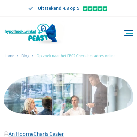
Uitstekend 4.8 op 5
Togg
Zoeken
NL
VERANDER TAAL. GESELECTEERDE TAAL IS
Home
Blog
Op zoek naar het EPC? Check het adres online.
An Hoorne
Charis Casier