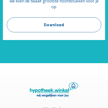
we even de twaalf grootste hoofdstukken voor je
op.
Ebook 'In 12 stappen na
Download