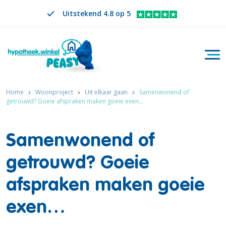
Uitstekend 4.8 op 5
Togg
Zoeken
NL
VERANDER TAAL. GESELECTEERDE TAAL IS
Home
Woonproject
Uit elkaar gaan
Samenwonend of
getrouwd? Goeie afspraken maken goeie exen…
Samenwonend of
getrouwd? Goeie
afspraken maken goeie
exen…