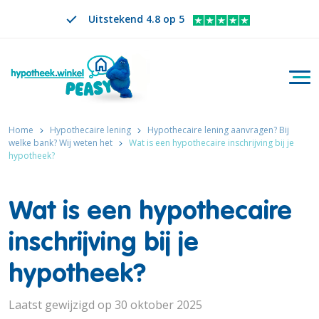
Uitstekend 4.8 op 5
Togg
Zoeken
NL
VERANDER TAAL. GESELECTEERDE TAAL IS
Home
Hypothecaire lening
Hypothecaire lening aanvragen? Bij
welke bank? Wij weten het
Wat is een hypothecaire inschrijving bij je
hypotheek?
Wat is een hypothecaire
inschrijving bij je
hypotheek?
Laatst gewijzigd op 30 oktober 2025