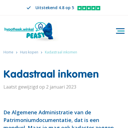
Uitstekend 4.8 op 5
Togg
Zoeken
NL
VERANDER TAAL. GESELECTEERDE TAAL IS
Home
Huis kopen
Kadastraal inkomen
Kadastraal inkomen
Laatst gewijzigd op 2 januari 2023
De Algemene Administratie van de
Patrimoniumdocumentatie, dat is een
mondvol. Maar je mag ook kadaster zeggen.