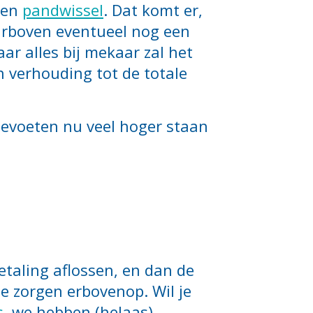
een
pandwissel
. Dat komt er,
aarboven eventueel nog een
ar alles bij mekaar zal het
in verhouding tot de totale
ntevoeten nu veel hoger staan
taling aflossen, en dan de
ële zorgen erbovenop. Wil je
s
, we hebben (helaas)