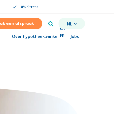
0% Stress
Zoeken
NL
ak een afspraak
VERANDER TAAL. GESELE
EN
FR
Over hypotheek.winkel
Jobs