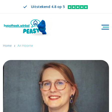
Uitstekend 4.8 op 5
Togg
Zoeken
NL
VERANDER TAAL. GESELECTEERDE TAAL IS
Home
An Hoorne