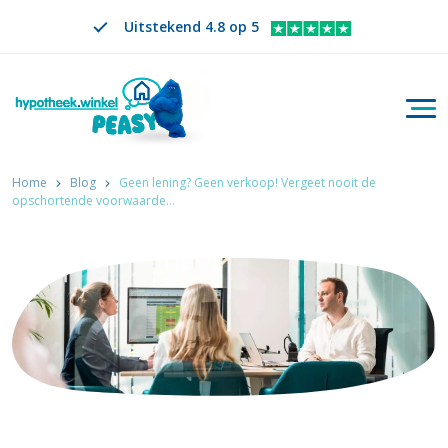
Uitstekend 4.8 op 5
Togg
Zoeken
NL
VERANDER TAAL. GESELECTEERDE TAAL IS
Home
Blog
Geen lening? Geen verkoop! Vergeet nooit de
opschortende voorwaarde…