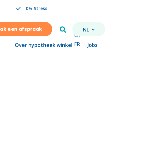
0% Stress
Zoeken
NL
ak een afspraak
VERANDER TAAL. GESELE
EN
FR
Over hypotheek.winkel
Jobs