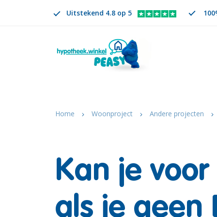
Uitstekend 4.8 op 5
100%
Zoeken
NL
VERANDER TAAL. GESELECTEERDE TAAL IS
Home
Woonproject
Andere projecten
Kan je voor
als je geen