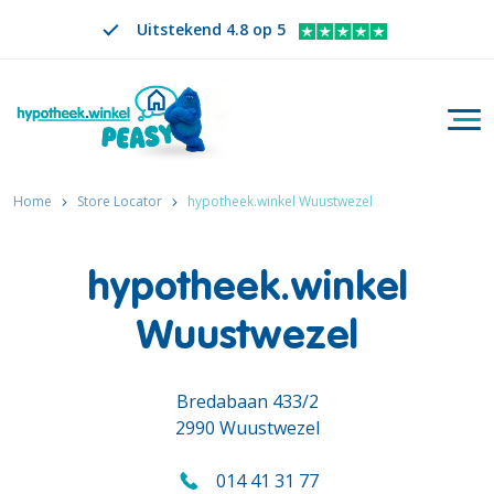
Uitstekend 4.8 op 5
Togg
Zoeken
NL
VERANDER TAAL. GESELECTEERDE TAAL IS
Home
Store Locator
hypotheek.winkel Wuustwezel
hypotheek.winkel
Wuustwezel
Bredabaan 433/2
2990 Wuustwezel
014 41 31 77
Bel ons op