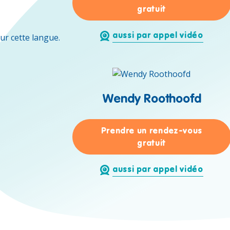
pour Anna Laur
gratuit
aussi par appel vidéo
ur cette langue.
Wendy Roothoofd
Prendre un rendez-vous
pour Wendy Ro
gratuit
aussi par appel vidéo