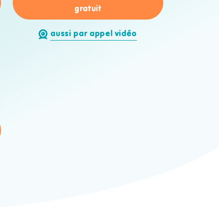
a Peeters
pour Matthias Vermeiren
gratuit
aussi par appel vidéo
othoofd