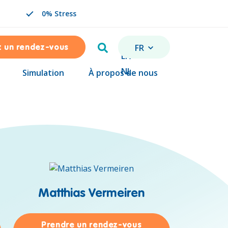
0% Stress
Rechercher
FR
z un rendez-vous
CHANGER DE LANGUE. L
EN
NL
Simulation
À propos de nous
Matthias Vermeiren
Prendre un rendez-vous