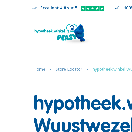
Excellent 4.8 sur 5
100
Rechercher
FR
CHANGER DE LANGUE. LA LANGUE SÉLECTION
Home
Store Locator
hypotheek.winkel W
hypotheek.
Wuustweze