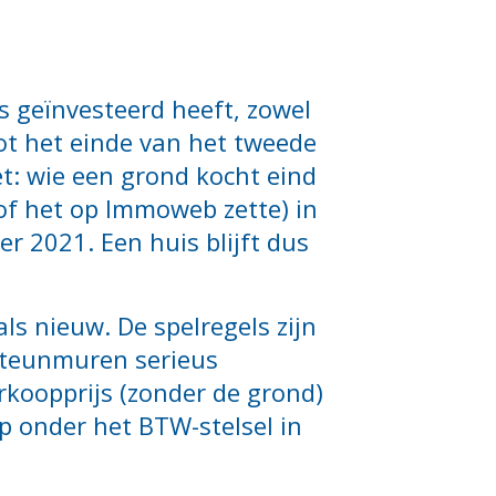
is geïnvesteerd heeft, zowel
ot het einde van het tweede
et: wie een grond kocht eind
of het op Immoweb zette) in
r 2021. Een huis blijft dus
ls nieuw. De spelregels zijn
 steunmuren serieus
koopprijs (zonder de grond)
p onder het BTW-stelsel in