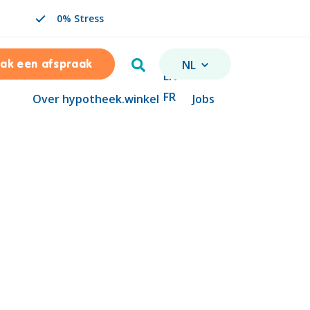
0% Stress
Zoeken
NL
ak een afspraak
VERANDER TAAL. GESELE
EN
FR
Over hypotheek.winkel
Jobs