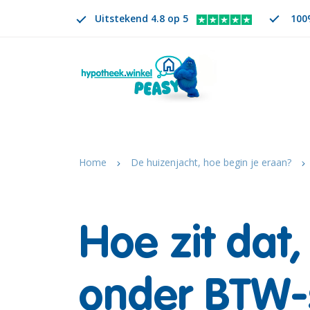
Uitstekend 4.8 op 5
100%
Zoeken
NL
VERANDER TAAL. GESELECTEERDE TAAL IS
Home
De huizenjacht, hoe begin je eraan?
Hoe zit dat
onder BTW-s