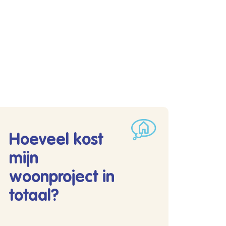
Hoeveel kost
mijn
woonproject in
totaal?
?
Lees meer over Hoeveel kost mijn woonproject in totaal?