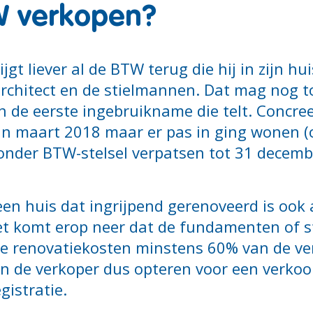
W verkopen?
jgt liever al de BTW terug die hij in zijn hu
architect en de stielmannen. Dat mag nog t
n de eerste ingebruikname die telt. Concre
 in maart 2018 maar er pas in ging wonen (
onder BTW-stelsel verpatsen tot 31 decembe
n huis dat ingrijpend gerenoveerd is ook a
 Het komt erop neer dat de fundamenten of
de renovatiekosten minstens 60% van de ver
an de verkoper dus opteren voor een verkoo
gistratie.