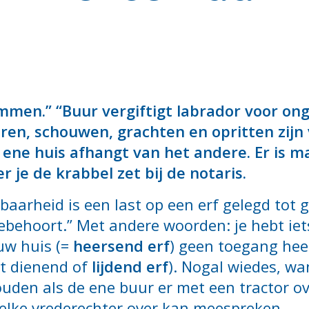
men.” “Buur vergiftigt labrador voor ong
ren, schouwen, grachten en opritten zijn
 ene huis afhangt van het andere. Er is m
r je de krabbel zet bij de notaris.
stbaarheid is een last op een erf gelegd tot 
behoort.” Met andere woorden: je hebt iet
uw huis (=
heersend erf
) geen toegang heef
et dienend of
lijdend erf
). Nogal wiedes, wan
den als de ene buur er met een tractor ov
 elke vrederechter over kan meespreken.