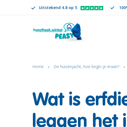
Uitstekend 4.8 op 5
100%
Zoeken
NL
VERANDER TAAL. GESELECTEERDE TAAL IS
Home
De huizenjacht, hoe begin je eraan?
Wat is erfd
leggen het 