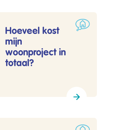
Hoeveel kost
mijn
woonproject in
totaal?
?
Lees meer over Hoeveel kost mijn woonproject in totaal?