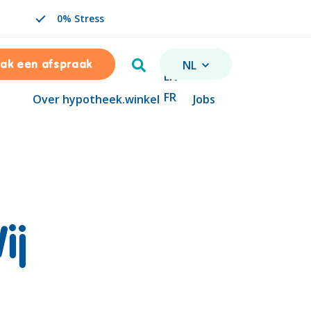
0% Stress
Zoeken
NL
ak een afspraak
VERANDER TAAL. GESELE
EN
FR
Over hypotheek.winkel
Jobs
ij