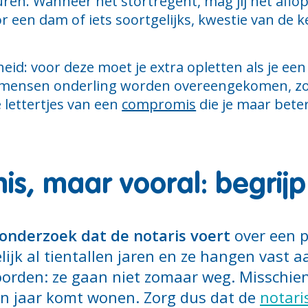
 buren. Wanneer het stortregent, mag jij het af
 een dam of iets soortgelijks, kwestie van de k
id: voor deze moet je extra opletten als je een 
 mensen onderling worden overeengekomen, zoa
e lettertjes van een
compromis
die je maar beter
s, maar vooral: begrijp
onderzoek dat de notaris voert
over een 
jk al tientallen jaren en ze hangen vast a
orden: ze gaan niet zomaar weg. Misschien
ien jaar komt wonen. Zorg dus dat de
notari