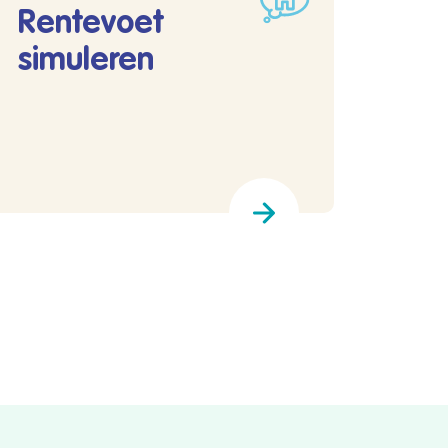
Rentevoet
simuleren
Lees meer over Rentevoet simuleren
rekenen