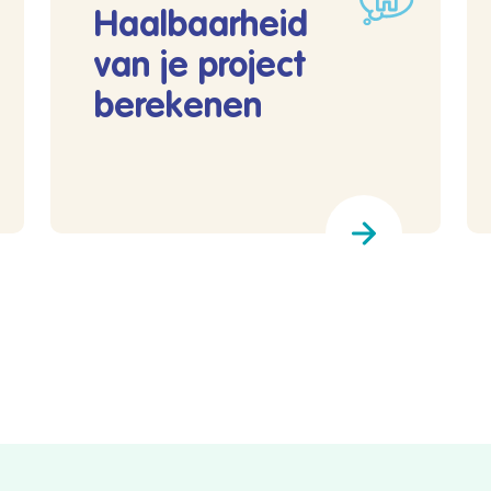
Haalbaarheid
van je project
berekenen
nen
Lees meer over Haalbaarheid van je project be