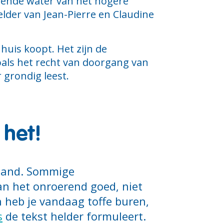
lopende water van het hogere
elder van Jean-Pierre en Claudine
huis koopt. Het zijn de
ls het recht van doorgang van
 grondig leest.
 het!
pand. Sommige
an het onroerend goed, niet
 heb je vandaag toffe buren,
s
de tekst helder formuleert.