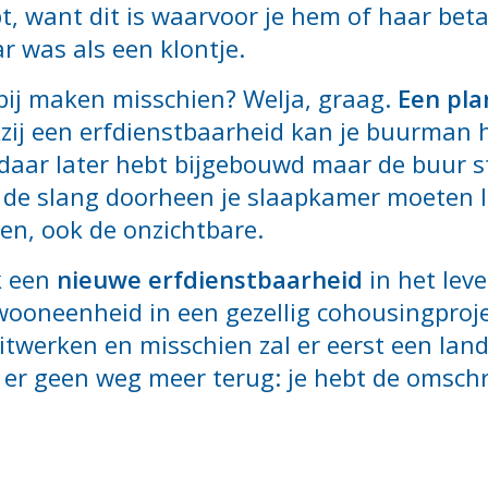
pt, want dit is waarvoor je hem of haar bet
r was als een klontje.
bij maken misschien? Welja, graag.
Een pla
kzij een erfdienstbaarheid kan je buurman 
ij daar later hebt bijgebouwd maar de buur s
 de slang doorheen je slaapkamer moeten 
pen, ook de onzichtbare.
k een
nieuwe erfdienstbaarheid
in het lev
oneenheid in een gezellig cohousingprojec
itwerken en misschien zal er eerst een lan
er geen weg meer terug: je hebt de omschr