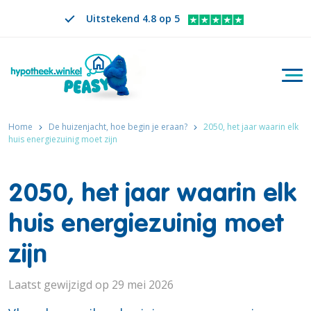
Uitstekend 4.8 op 5
Togg
Zoeken
NL
VERANDER TAAL. GESELECTEERDE TAAL IS
Home
De huizenjacht, hoe begin je eraan?
2050, het jaar waarin elk
huis energiezuinig moet zijn
2050, het jaar waarin elk
huis energiezuinig moet
zijn
Laatst gewijzigd op 29 mei 2026