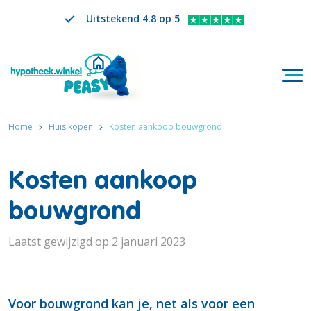
Uitstekend 4.8 op 5
Togg
Zoeken
NL
VERANDER TAAL. GESELECTEERDE TAAL IS
Home
Huis kopen
Kosten aankoop bouwgrond
Kosten aankoop
bouwgrond
Laatst gewijzigd op 2 januari 2023
Voor bouwgrond kan je, net als voor een