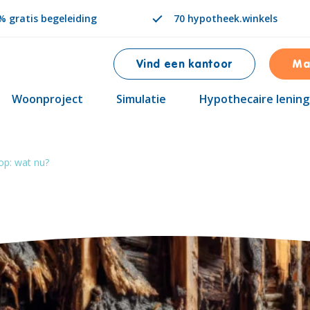
 gratis begeleiding
70 hypotheek.winkels
Vind een kantoor
Ma
Woonproject
Simulatie
Hypothecaire lening
op: wat nu?