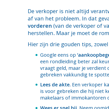
De verkoper is niet altijd vera
af van het probleem. In dat gev
vorderen
(van de verkoper of v
herstellen. Maar je moet de rom
Hier zijn drie gouden tips, zowel
Google eens op
‘aankoopbege
een rondleiding beter zal keu
vraagt geld, maar je verdient 
gebreken vakkundig te spott
Lees de akte.
Een verkoper ka
is voor gebreken die hij niet 
makelaars of immokantoren die
Wees er snel bij.
Neem onmiddel