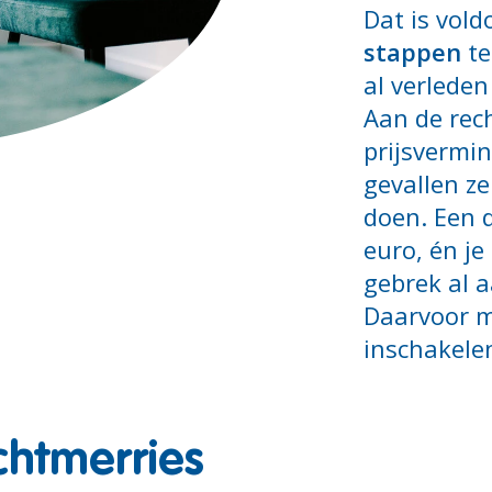
Dat is vol
stappen
te
al verleden
Aan de rec
prijsvermin
gevallen ze
doen. Een 
euro, én j
gebrek al 
Daarvoor m
inschakelen
achtmerries