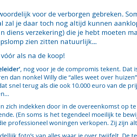
ntwoordelijk voor de verborgen gebreken. So
al zal je daar toch nog altijd kunnen aank
an diens verzekering) die je hebt moeten 
pslomp zien zitten natuurlijk…
 vóór als na de koop!
leider’
, nog voor je de compromis tekent. Dat is
ren dan nonkel Willy die “alles weet over huizen
dat snel terug als die ook 10.000 euro van de p
en…
n zich indekken door in de overeenkomst op te 
kende. (En soms is het tegendeel moeilijk te bewi
 professioneel woningen verkopen. Zij zijn alti
lijk foto’s van alles waar je over twijfelt. De 