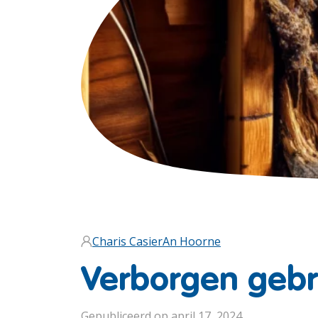
Charis Casier
An Hoorne
Verborgen gebr
Gepubliceerd op april 17, 2024