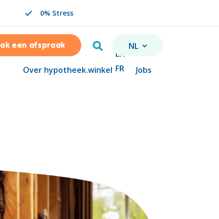
0% Stress
Zoeken
NL
ak een afspraak
VERANDER TAAL. GESELE
EN
FR
Over hypotheek.winkel
Jobs