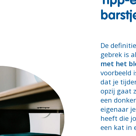
Tipp-
barstj
De definiti
gebrek is a
met het bl
voorbeeld i
dat je tijd
opzij gaat 
een donkere
eigenaar je
heeft die j
een kat in 