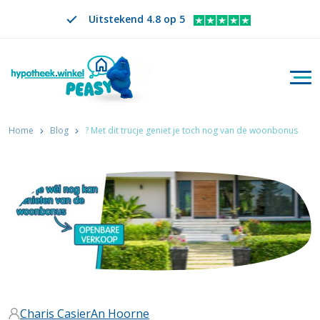
Uitstekend 4.8 op 5
Togg
Zoeken
NL
VERANDER TAAL. GESELECTEERDE TAAL IS
Home
Blog
? Met dit trucje geniet je toch nog van de woonbonus
Charis Casier
An Hoorne