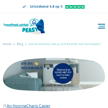
Uitstekend 4.8 op 5
Togg
Zoeken
NL
VERANDER TAAL. GESELECTEERDE TAAL IS
Home
Blog
Exit woonbonus: kan je echt best NU een huis kopen?
An Hoorne
Charis Casier