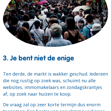
3. Je bent niet de enige
Ten derde, de markt is wakker geschud. Iedereen
die nog rustig op zoek was, schuimt nu alle
websites, immomakelaars en zondagskrantjes
af, op zoek naar huizen te koop.
De vraag zal op zeer korte termijn dus enorm