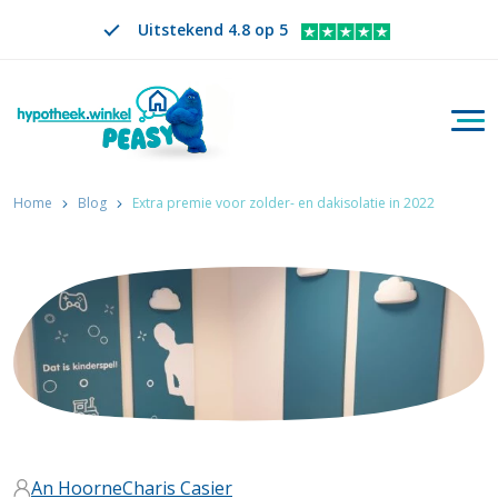
Uitstekend 4.8 op 5
Togg
Zoeken
NL
VERANDER TAAL. GESELECTEERDE TAAL IS
Home
Blog
Extra premie voor zolder- en dakisolatie in 2022
An Hoorne
Charis Casier