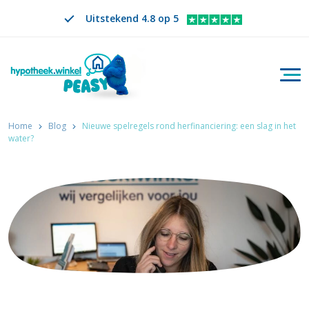
Uitstekend 4.8 op 5
Togg
Zoeken
NL
VERANDER TAAL. GESELECTEERDE TAAL IS
Home
Blog
Nieuwe spelregels rond herfinanciering: een slag in het
water?