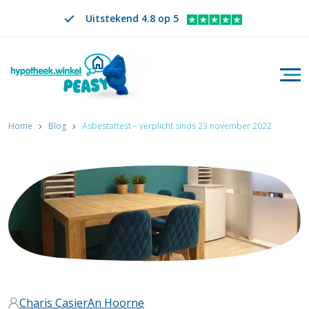
Uitstekend 4.8 op 5
Togg
Zoeken
NL
VERANDER TAAL. GESELECTEERDE TAAL IS
Home
Blog
Asbestattest – verplicht sinds 23 november 2022
Charis Casier
An Hoorne