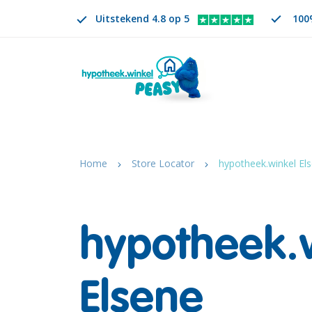
Uitstekend 4.8 op 5
100%
Zoeken
NL
VERANDER TAAL. GESELECTEERDE TAAL IS
Home
Store Locator
hypotheek.winkel El
hypotheek.
Elsene