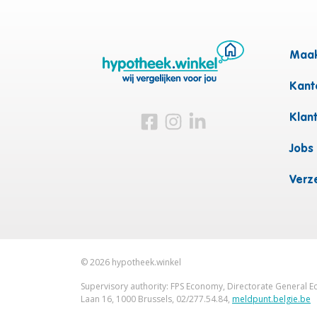
Maak
Kanto
Bezoek ons op Facebook
Bezoek ons op Instagram
Bezoek ons op Linkedin
Klan
Jobs
Verz
©
2026
hypotheek.winkel
Supervisory authority: FPS Economy, Directorate General Ec
Laan 16, 1000 Brussels, 02/277.54.84,
meldpunt.belgie.be