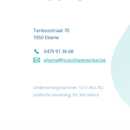
Tenbosstraat 70
1050 Elsene
0470 91 36 68
Bel ons op
elsene@hypotheekwinkel.be
Stuur een mail naar
Ondernemingsnummer: 1011.963.782
Juridische benaming: BV 360 Advice