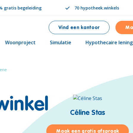
 gratis begeleiding
70 hypotheek.winkels
Vind een kantoor
Ma
Woonproject
Simulatie
Hypothecaire lening
sene
winkel
Céline Stas
voor 
Maak een gratis afspraak