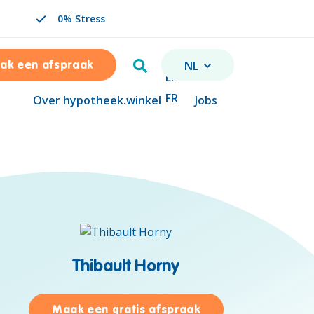
0% Stress
Zoeken
NL
ak een afspraak
VERANDER TAAL. GESELE
EN
FR
Over hypotheek.winkel
Jobs
Thibault Horny
Céline Stas
voor Thibault Horny
Maak een gratis afspraak