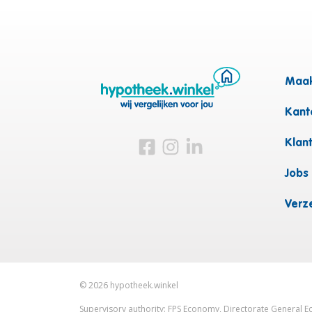
Maak
Kanto
Bezoek ons op Facebook
Bezoek ons op Instagram
Bezoek ons op Linkedin
Klan
Jobs
Verz
©
2026
hypotheek.winkel
Supervisory authority: FPS Economy, Directorate General Ec