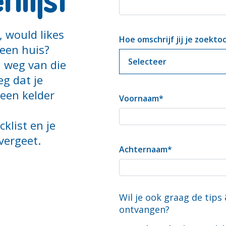
lijst
, would likes
Hoe omschrijf jij je zoekto
 een huis?
l weg van die
g dat je
 een kelder
Voornaam
*
klist en je
vergeet.
Achternaam
*
Wil je ook graag de tips
ontvangen?