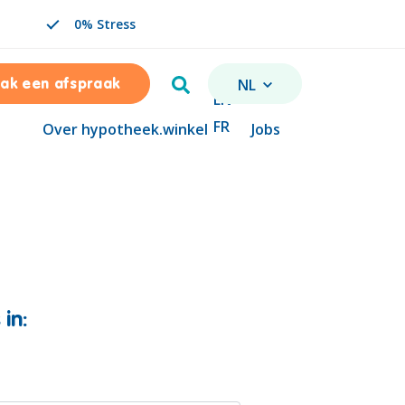
0% Stress
Zoeken
NL
ak een afspraak
VERANDER TAAL. GESELE
EN
FR
Over hypotheek.winkel
Jobs
 in: