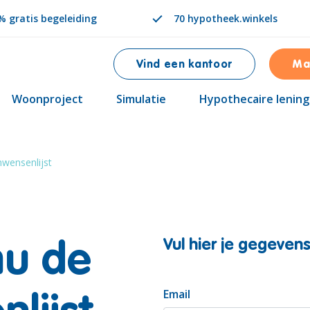
 gratis begeleiding
70 hypotheek.winkels
Vind een kantoor
Ma
Woonproject
Simulatie
Hypothecaire lening
wensenlijst
Vul hier je gegevens
u de
Email