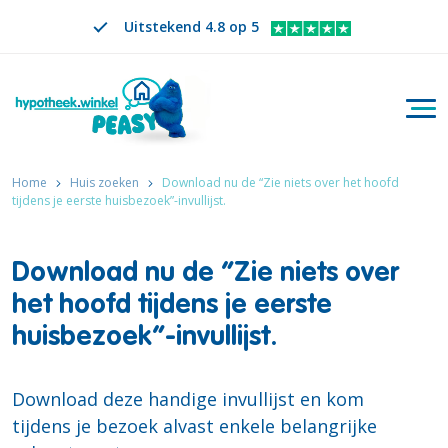
Uitstekend 4.8 op 5
Togg
Zoeken
NL
VERANDER TAAL. GESELECTEERDE TAAL IS
Home
Huis zoeken
Download nu de “Zie niets over het hoofd
tijdens je eerste huisbezoek”-invullijst.
Download nu de “Zie niets over
het hoofd tijdens je eerste
huisbezoek”-invullijst.
Download deze handige invullijst en kom
tijdens je bezoek alvast enkele belangrijke