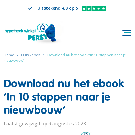
Uitstekend 4.8 op 5
Togg
Zoeken
NL
VERANDER TAAL. GESELECTEERDE TAAL IS
Home
Huis kopen
Download nu het ebook ‘In 10 stappen naar je
nieuwbouw’
Download nu het ebook
‘In 10 stappen naar je
nieuwbouw’
Laatst gewijzigd op 9 augustus 2023