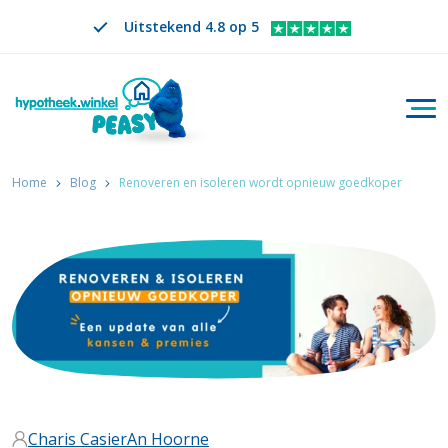
Uitstekend 4.8 op 5
Togg
Zoeken
NL
VERANDER TAAL. GESELECTEERDE TAAL IS
Home
Blog
Renoveren en isoleren wordt opnieuw goedkoper
Charis Casier
An Hoorne