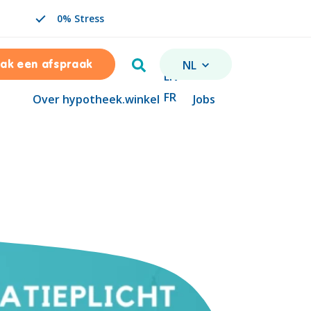
0% Stress
Zoeken
NL
ak een afspraak
VERANDER TAAL. GESELE
EN
FR
Over hypotheek.winkel
Jobs