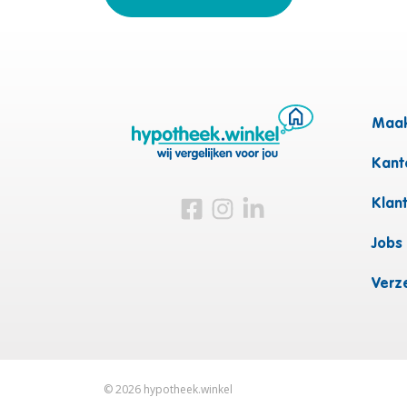
Maak
Kanto
Bezoek ons op Facebook
Bezoek ons op Instagram
Bezoek ons op Linkedin
Klan
Jobs
Verz
©
2026
hypotheek.winkel