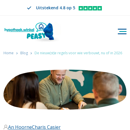
Uitstekend 4.8 op 5
Togg
Zoeken
NL
VERANDER TAAL. GESELECTEERDE TAAL IS
Home
Blog
De nieuw(st)e regels voor wie verbouwt, nu of in 2026
An Hoorne
Charis Casier