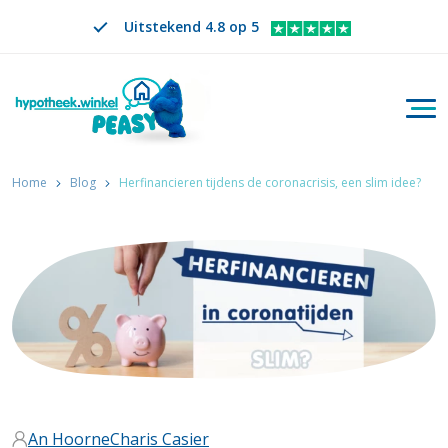
Uitstekend 4.8 op 5
Togg
Zoeken
NL
VERANDER TAAL. GESELECTEERDE TAAL IS
Home
Blog
Herfinancieren tijdens de coronacrisis, een slim idee?
An Hoorne
Charis Casier