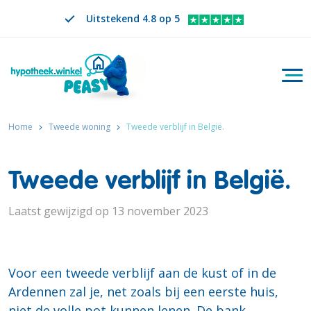
Uitstekend 4.8 op 5
Togg
Zoeken
NL
VERANDER TAAL. GESELECTEERDE TAAL IS
Home
Tweede woning
Tweede verblijf in België.
Tweede verblijf in België.
Laatst gewijzigd op 13 november 2023
Voor een tweede verblijf aan de kust of in de
Ardennen zal je, net zoals bij een eerste huis,
niet de volle pot kunnen lenen. De bank