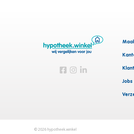
Maak
Kanto
Bezoek ons op Facebook
Bezoek ons op Instagram
Bezoek ons op Linkedin
Klan
Jobs
Verz
©
2026
hypotheek.winkel