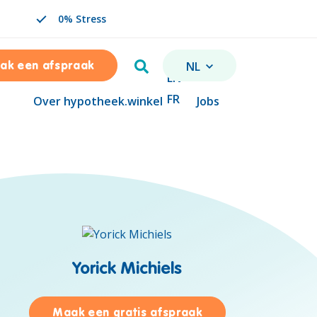
0% Stress
Zoeken
NL
ak een afspraak
VERANDER TAAL. GESELE
EN
FR
Over hypotheek.winkel
Jobs
Yorick Michiels
Anna Laura Peeters
voor Yorick Michiels
Maak een gratis afspraak