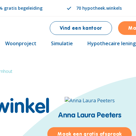
 gratis begeleiding
70 hypotheek.winkels
Vind een kantoor
Ma
Woonproject
Simulatie
Hypothecaire lening
rnhout
winkel
Anna Laura Peeters
voor 
Maak een gratis afspraak