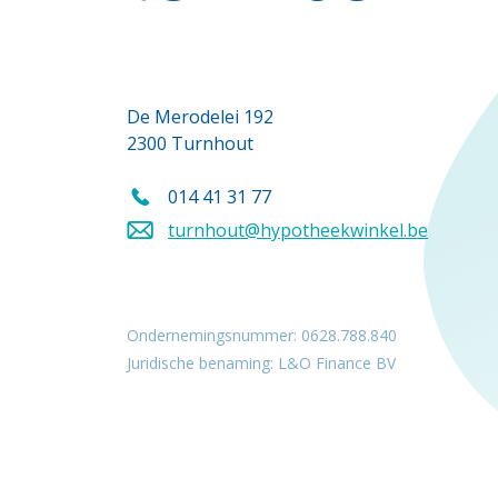
De Merodelei 192
2300 Turnhout
014 41 31 77
Bel ons op
turnhout@hypotheekwinkel.be
Stuur een mail naar
Ondernemingsnummer: 0628.788.840
Juridische benaming: L&O Finance BV