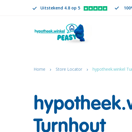
Uitstekend 4.8 op 5
100%
Zoeken
NL
VERANDER TAAL. GESELECTEERDE TAAL IS
Home
Store Locator
hypotheek.winkel Tu
hypotheek.
Turnhout