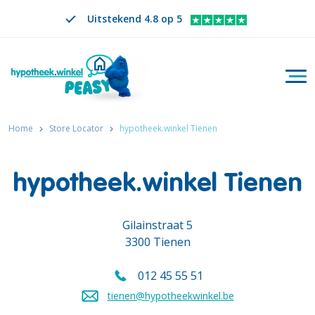
Uitstekend 4.8 op 5
Togg
Zoeken
NL
VERANDER TAAL. GESELECTEERDE TAAL IS
Home
Store Locator
hypotheek.winkel Tienen
hypotheek.winkel Tienen
Gilainstraat 5
3300 Tienen
012 45 55 51
Bel ons op
tienen@hypotheekwinkel.be
Stuur een mail naar