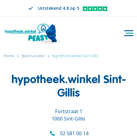
Uitstekend 4.8 op 5
Togg
Zoeken
NL
VERANDER TAAL. GESELECTEERDE TAAL IS
Home
Store Locator
hypotheek.winkel Sint-Gillis
hypotheek.winkel Sint-
Gillis
Fortstraat 1
1060 Sint-Gillis
02 581 00 14
Bel ons op