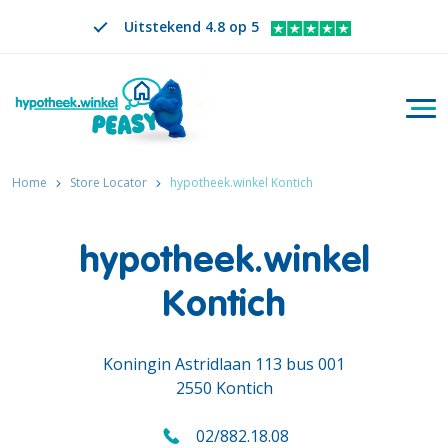
Uitstekend 4.8 op 5
Togg
Zoeken
NL
VERANDER TAAL. GESELECTEERDE TAAL IS
Home
Store Locator
hypotheek.winkel Kontich
hypotheek.winkel
Kontich
Koningin Astridlaan 113 bus 001
2550 Kontich
02/882.18.08
Bel ons op