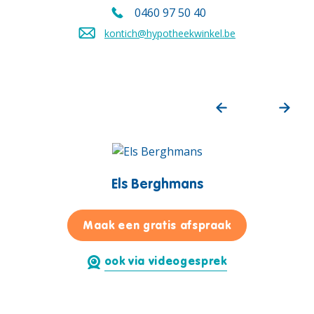
0460 97 50 40
Bel ons mobiel op
kontich@hypotheekwinkel.be
Stuur een mail naar
Els Berghmans
voor Els Berg
Maak een gratis afspraak
ook via videogesprek