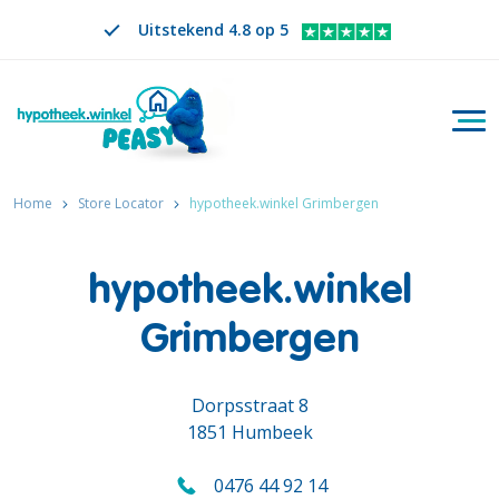
Uitstekend 4.8 op 5
Togg
Zoeken
NL
VERANDER TAAL. GESELECTEERDE TAAL IS
Home
Store Locator
hypotheek.winkel Grimbergen
hypotheek.winkel
Grimbergen
Dorpsstraat 8
1851 Humbeek
0476 44 92 14
Bel ons op