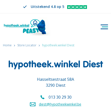
Uitstekend 4.8 op 5
Togg
Zoeken
NL
VERANDER TAAL. GESELECTEERDE TAAL IS
Home
Store Locator
hypotheek.winkel Diest
hypotheek.winkel Diest
Hasseltsestraat 58A
3290 Diest
013 30 29 30
Bel ons op
diest@hypotheekwinkel.be
Stuur een mail naar