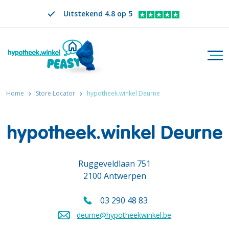
Uitstekend 4.8 op 5
Togg
Zoeken
NL
VERANDER TAAL. GESELECTEERDE TAAL IS
Home
Store Locator
hypotheek.winkel Deurne
hypotheek.winkel Deurne
Ruggeveldlaan 751
2100 Antwerpen
03 290 48 83
Bel ons op
deurne@hypotheekwinkel.be
Stuur een mail naar