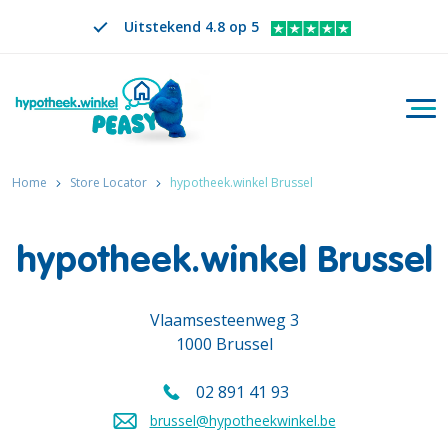
Uitstekend 4.8 op 5
Togg
Zoeken
NL
VERANDER TAAL. GESELECTEERDE TAAL IS
Home
Store Locator
hypotheek.winkel Brussel
hypotheek.winkel Brussel
Vlaamsesteenweg 3
1000 Brussel
02 891 41 93
Bel ons op
brussel@hypotheekwinkel.be
Stuur een mail naar