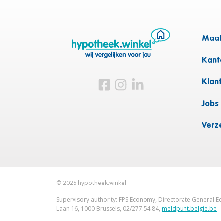
Maak
Kanto
Bezoek ons op Facebook
Bezoek ons op Instagram
Bezoek ons op Linkedin
Klan
Jobs
Verz
©
2026
hypotheek.winkel
Supervisory authority: FPS Economy, Directorate General Ec
Laan 16, 1000 Brussels, 02/277.54.84,
meldpunt.belgie.be