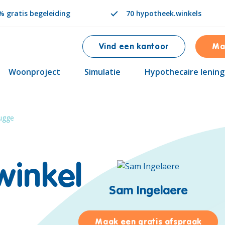
 gratis begeleiding
70 hypotheek.winkels
Vind een kantoor
Ma
Woonproject
Simulatie
Hypothecaire lening
ugge
winkel
Sam Ingelaere
voor 
Maak een gratis afspraak