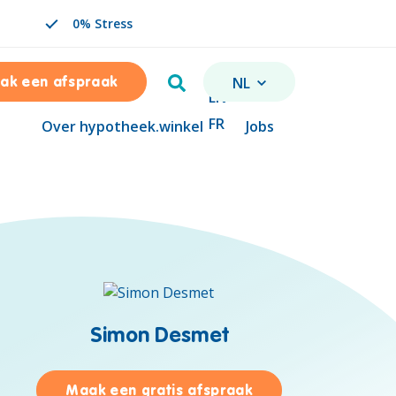
0% Stress
Zoeken
NL
ak een afspraak
VERANDER TAAL. GESELE
EN
FR
Over hypotheek.winkel
Jobs
Simon Desmet
Sam Ingelaere
voor Simon Desmet
Maak een gratis afspraak