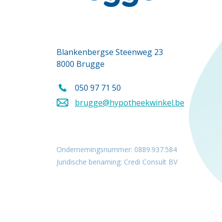
Blankenbergse Steenweg 23
8000 Brugge
050 97 71 50
Bel ons op
brugge@hypotheekwinkel.be
Stuur een mail naar
Ondernemingsnummer: 0889.937.584
Juridische benaming: Credi Consult BV