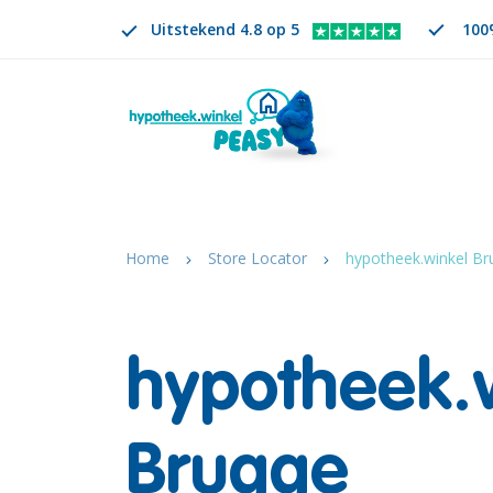
Uitstekend 4.8 op 5
100%
Zoeken
NL
VERANDER TAAL. GESELECTEERDE TAAL IS
Home
Store Locator
hypotheek.winkel Br
hypotheek.
Brugge