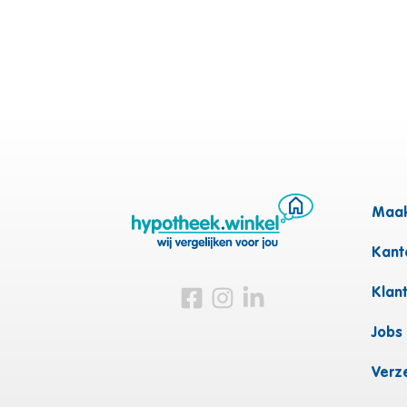
Maak
Kanto
Bezoek ons op Facebook
Bezoek ons op Instagram
Bezoek ons op Linkedin
Klan
Jobs
Verz