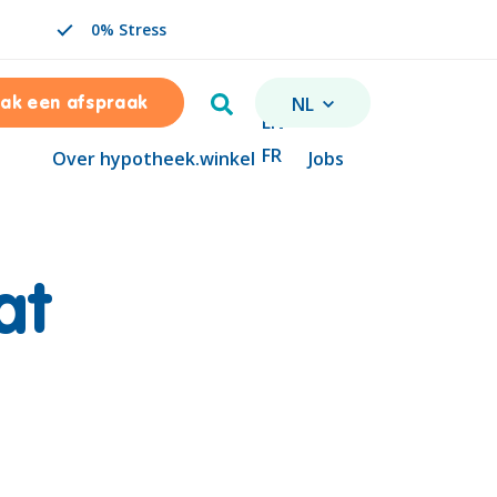
0% Stress
Zoeken
NL
ak een afspraak
VERANDER TAAL. GESELE
EN
FR
Over hypotheek.winkel
Jobs
at