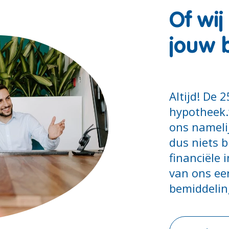
Of wij
jouw 
Altijd! De
hypotheek.
ons namelij
dus niets b
financiële 
van ons eer
bemiddelin