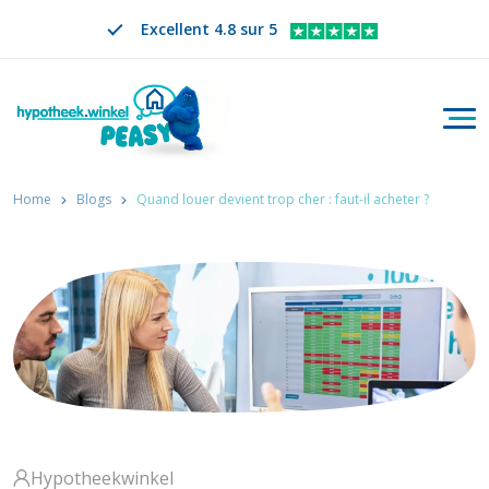
Excellent 4.8 sur 5
Bascu
Rechercher
FR
CHANGER DE LANGUE. LA LANGUE SÉLECTION
Home
Blogs
Quand louer devient trop cher : faut-il acheter ?
Hypotheekwinkel