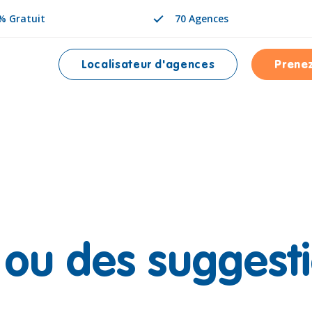
% Gratuit
70 Agences
Localisateur d'agences
Prene
NÉE EST
 ou des suggest