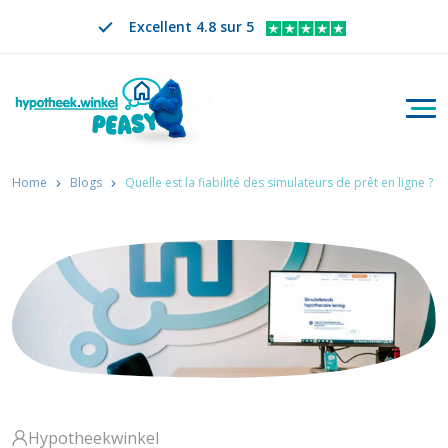
Excellent 4.8 sur 5
Bascu
Rechercher
FR
CHANGER DE LANGUE. LA LANGUE SÉLECTION
Home
Blogs
Quelle est la fiabilité des simulateurs de prêt en ligne ?
Hypotheekwinkel